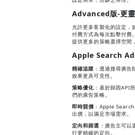
Advanced版-
允許更多客製化的設定，
付費方式為每次點擊付費
提供更多的策略選擇空間
Apple Searc
精確追蹤
：透過搜尋廣告
效果更具可見性。
策略優化
：基於歸因AP
們的廣告策略。
即時競價
：Apple S
出價，以滿足市場需求。
定向和篩選
：廣告主可以
行更精確的定向。