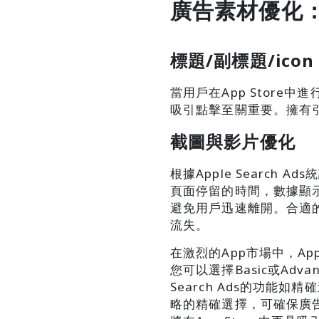
廣告素材優化
標題/副標題/icon
當用戶在App Store
吸引點擊至關重要。擁有引
截圖與影片優化
根據Apple Searc
頁面停留的時間，數據顯
避免用戶迅速離開。合適
流失。
在激烈的App市場中，Ap
您可以選擇Basic或Adv
Search Ads的功
略的精確選擇，可確保廣告