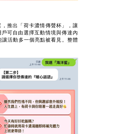
）
案，推出「荷卡濃情傳聲杯」，讓
用戶可自由選擇互動情境與傳達內
能讓活動多一個亮點被看見。整體