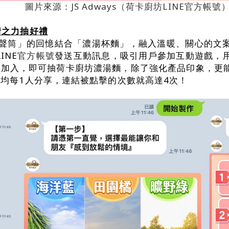
圖片來源：JS Adways（荷卡廚坊LINE官方帳號
情之力抽好禮
傳聲筒」的回憶結合「濃湯杯麵」，融入溫暖、關心的文
INE
官方帳號
發送互動訊息，吸引用戶參加互動遊戲，
友加入，即可抽荷卡廚坊濃湯麵，除了強化產品印象，更
平均每1人分享，連結被點擊的次數就高達4次！