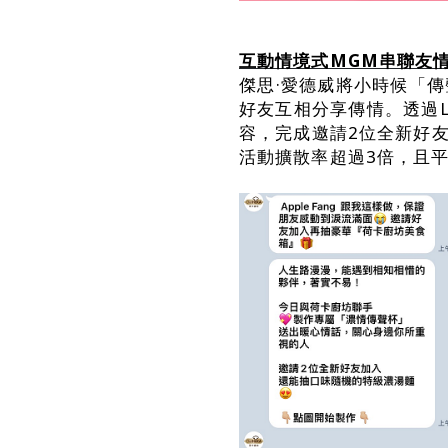
互動情境式MGM串聯友
傑思·愛德威將小時候「
好友互相分享傳情。透過L
容，完成邀請2位全新好
活動擴散率超過3倍，且