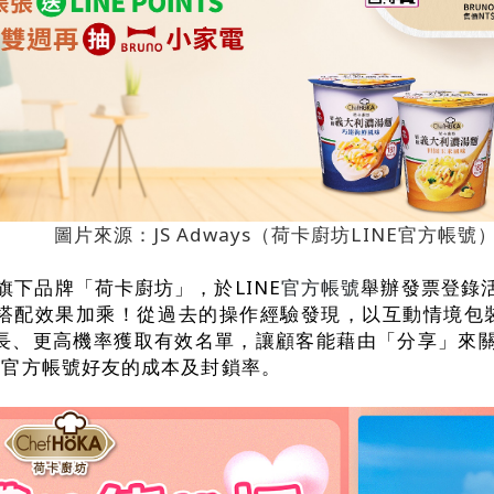
圖片來源：JS Adways（荷卡廚坊LINE官方帳號
旗下品牌「荷卡廚坊」，於LINE
官方帳號
舉辦發票登錄活
搭配效果加乘！從過去的操作經驗發現，以互動情境包
長、更高機率獲取有效名單，讓顧客能藉由「分享」來
E 官方帳號好友的成本及封鎖率。