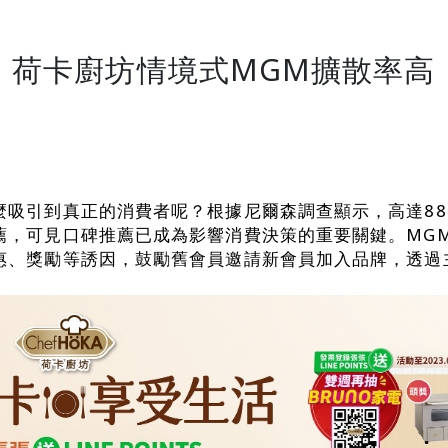
力！荷卡廚坊情境式MGM擴散率
麼吸引到真正的消費者呢？根據尼爾森調查顯示，高達8
可見口碑推薦已成為影響消費決策的重要關鍵。MGM (memb
惠、獎勵等誘因，鼓勵舊會員邀請新會員加入品牌，透過
。