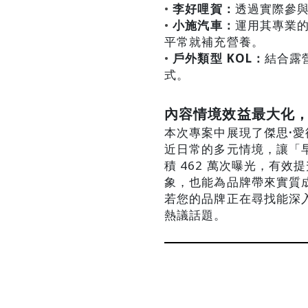
• 
李好哩賀：
透過實際參
• 
小施汽車：
運用其專業
平常就補充營養。
• 
戶外類型 KOL：
結合露
式。
內容情境效益最大化
本次專案中展現了傑思
·
愛
近日常的多元情境，讓「
積 
462 萬次曝光
，有效提
象，也能為品牌帶來實質
若您的品牌正在尋找能深
熱議話題。