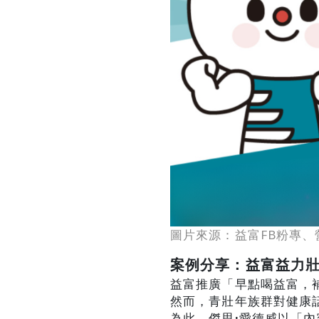
圖片來源：益富FB粉專、營
案例分享：益富益力
益富推廣「早點喝益富，
然而，青壯年族群對健康
為此，傑思
·
愛德威以「內