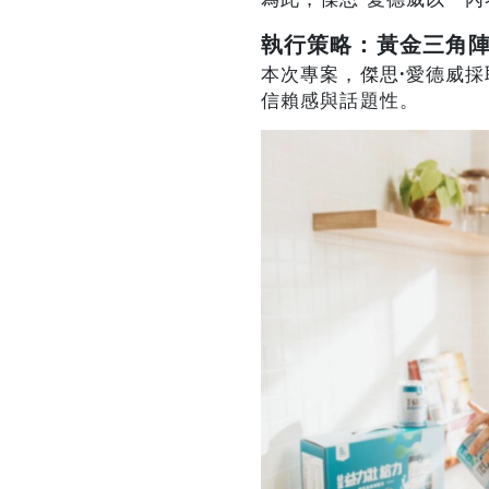
執行策略：黃金三角
本次專案，傑思
·
愛德威採
信賴感與話題性。