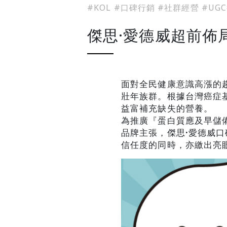
#KOL
#口碑行銷
#社群經營
#UG
傑思·愛德威超前佈
面對全民健康意識高漲的
壯年族群。根據台灣癌症
益富補充缺失的營養。
為推廣『蛋白質應及早儲
品牌主張，傑思
·
愛德威口
信任度的同時，亦繳出亮