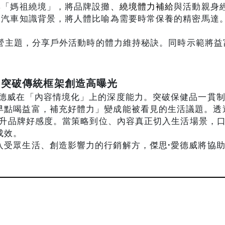
與「媽祖繞境」，將品牌設攤
、繞境體力補給
與活動親身
的汽車知識背景，將人體比喻為需要時常保養的精密馬達
營主題，分享戶外活動時的體力維持秘訣。同時示範將益
，突破傳統框架創造高曝光
德威在「內容情境化」上的深度能力。突破保健品一貫
早點喝益富，補充好體力」變成能被看見的生活議題。透
升品牌好感度。當策略到位、內容真正切入生活場景，
成效。
入受眾生活、創造影響力的行銷解方，傑思
·
愛德威將協