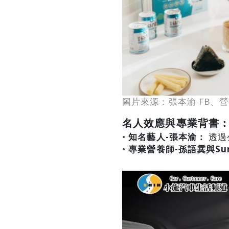
圖片來源：張本渝 FB、營養
名人效應與專業背書
• 
知名藝人-張本渝：
 透
• 
專業營養師-孫語霙與Su