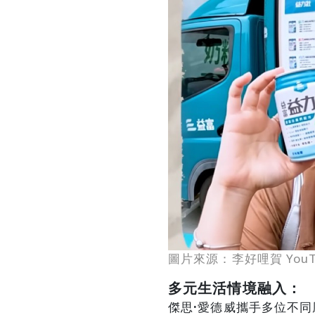
圖片來源：李好哩賀 YouT
多元生活情境融入：
傑思
·
愛德威攜手多位不同