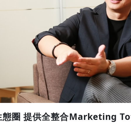
 提供全整合Marketing Total