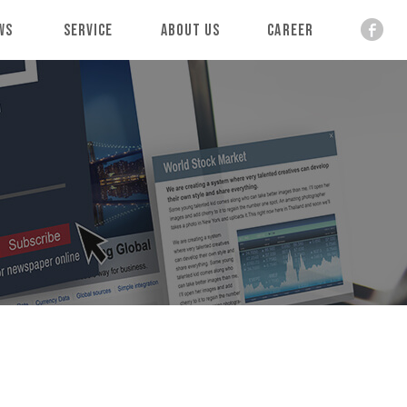
ws
Service
About Us
Career