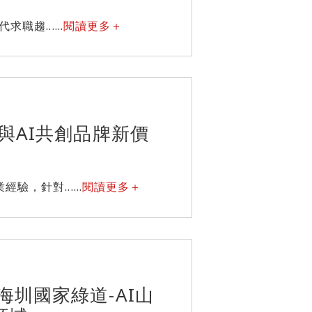
趨......
閱讀更多＋
與AI共創品牌新價
，針對......
閱讀更多＋
圳國家綠道-AI山