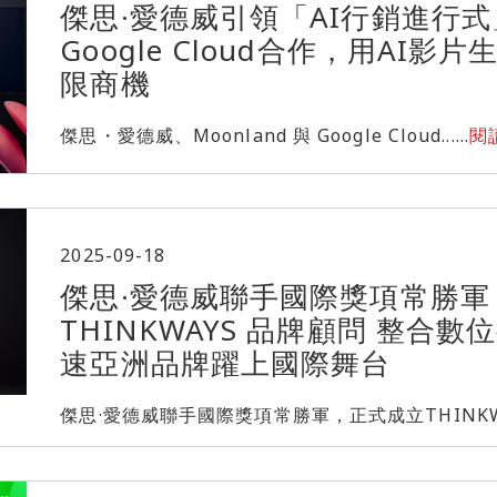
傑思·愛德威引領「AI行銷進行式」 
Google Cloud合作，用AI
限商機
傑思・愛德威、Moonland 與 Google Cloud......
閱
2025-09-18
傑思·愛德威聯手國際獎項常勝軍
THINKWAYS 品牌顧問 整合
速亞洲品牌躍上國際舞台
傑思·愛德威聯手國際獎項常勝軍，正式成立THINKWAYS