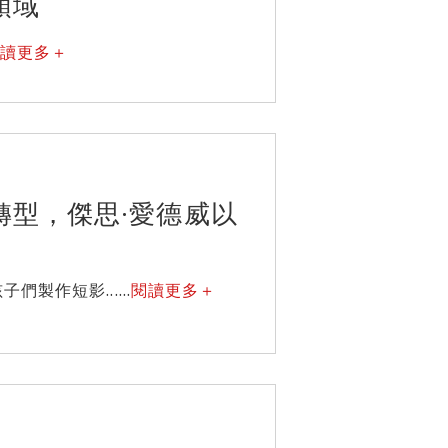
領域
閱讀更多＋
轉型，傑思·愛德威以
作短影......
閱讀更多＋