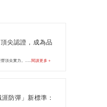
E頂尖認證，成為品
實力。......
閱讀更多＋
「職涯防彈」新標準：