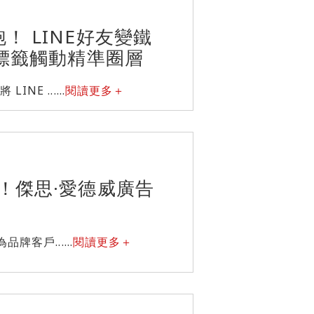
！ LINE好友變鐵
用標籤觸動精準圈層
 ......
閱讀更多＋
！傑思·愛德威廣告
客戶......
閱讀更多＋