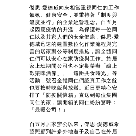
傑思‧愛德威向來相當重視同仁的工作
氣氛、健康安全，並秉持著「制度與
溫度並行」的企業經營理念。自五月
起因應疫情的升溫，為保護每一位同
仁以及其家人們的安全健康，傑思‧愛
德威迅速的建置數位化作業流程與完
善的居家辦公等制度措施，讓全體同
仁們可以安心在家防疫與工作。於居
家上班期間公司也不定期舉辦「線上
歡樂啤酒節」、「遠距共食時光」等
活動，號召全體同仁們認真工作之餘
也要按時吃飯與放鬆。近日更精心安
排了「防疫關懷箱」直送到每位集團
同仁的家，讓開箱的同仁紛紛驚呼：
「最暖公司！」
自五月居家辦公以來，傑思‧愛德威希
望照顧到許多外地遊子及自己在外居