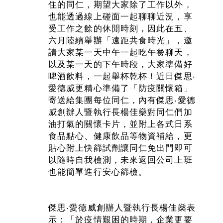
住的同仁，期望大家除了工作以外，
也能透過線上碰面一起聊聊近況，享
受工作之餘的休閒時刻，因此在五、
六月陸續舉辦「遠距共食時光」，邀
請大家某一天中午一起吃午餐聊天，
以及某一天的下午時段，大家準備好
啤酒飲料，一起舉杯乾杯！近日傑思‧
愛德威更精心準備了「防疫關懷箱」
寄送給集團每位同仁，內有傑思‧愛德
威創辦人暨執行長楊佳燊對同仁們加
油打氣的關懷卡片，並附上各式日系
食品點心、健康飲品等物資補給，更
貼心附上快篩試劑讓同仁免出門即可
以隨時自我檢測，未來返回公司上班
也能簡單進行安心篩檢。
傑思‧愛德威創辦人暨執行長楊佳燊表
示：「於疫情艱困的時期，企業更要