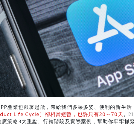
APP產業也跟著起飛，帶給我們多采多姿、便利的新生活
uct Life Cycle）卻相當短暫，也許只有20～70天
。唯
推廣策略3大重點、行銷階段及實際案例，幫助你牢牢抓緊